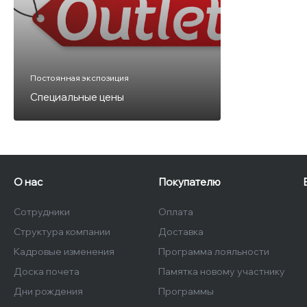
Постоянная экспозиция
Специальные цены
О нас
Покупателю
Сотрудники
Оплата
Структура компании
Доставка
Кадровые изменения
Программа лояльности
Доска почета
Памятка новому участнику
Дни рождения
Программы