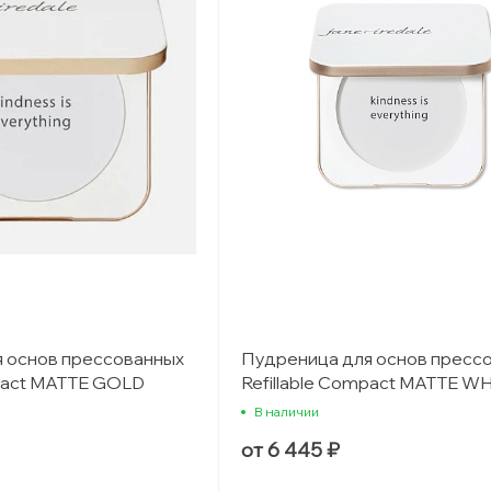
 основ прессованных
Пудреница для основ пресс
mpact MATTE GOLD
Refillable Compact MATTE W
В наличии
от 6 445 ₽