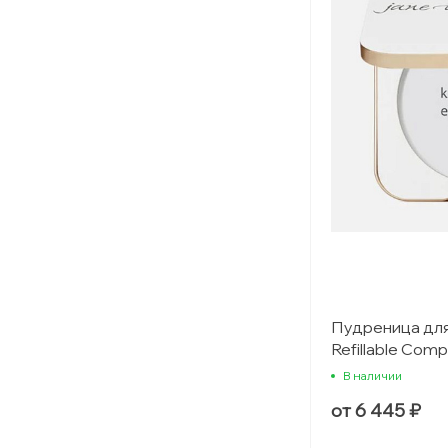
Пудреница для
Refillable Co
В наличии
от 6 445 ₽