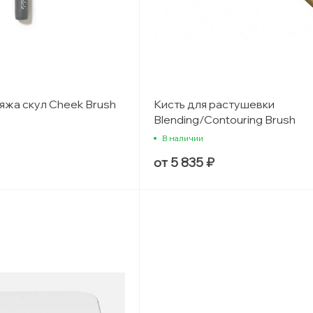
яжа скул Cheek Brush
Кисть для растушевки
Blending/Contouring Brush
В наличии
от 5 835 ₽