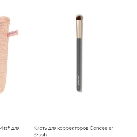
itt® для
Кисть для корректоров Concealer
Brush