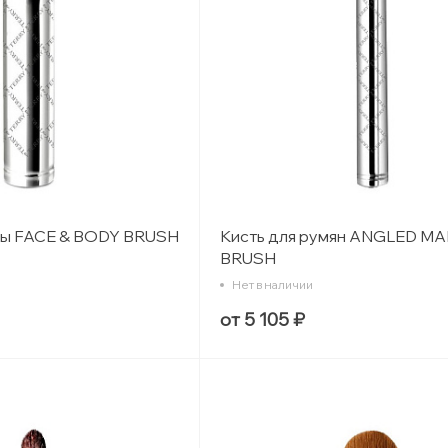
ры FACE & BODY BRUSH
Кисть для румян ANGLED M
BRUSH
Нет в наличии
от 5 105 ₽