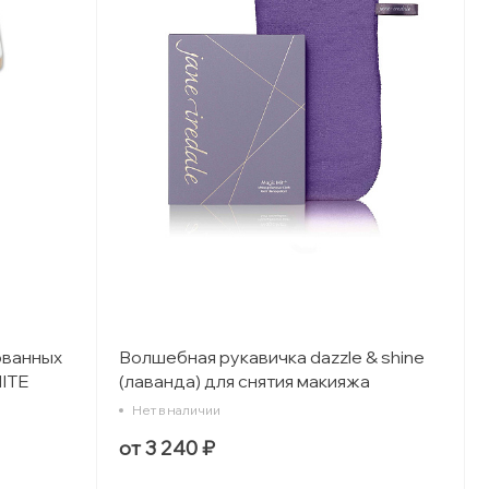
ованных
Волшебная рукавичка dazzle & shine
HITE
(лаванда) для снятия макияжа
Нет в наличии
от 3 240 ₽