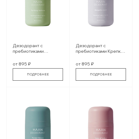
Дезодорант с
Дезодорант с
пребиотиками
пребиотиками Крепкая
Душистая вербена
маргарита
DEODORANT VERBENA
DEODORANT
от 895 ₽
от 895 ₽
PURIFYING
MARGARITA SPIRIT
ПОДРОБНЕЕ
ПОДРОБНЕЕ