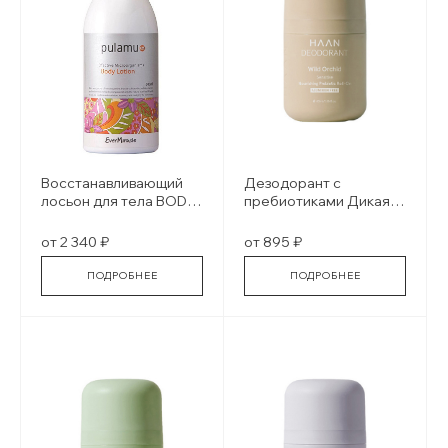
Восстанавливающий
Дезодорант с
лосьон для тела BODY
пребиотиками Дикая
LOTION
орхидея DEODORANT
WILD ORCHID
от 2 340 ₽
от 895 ₽
ПОДРОБНЕЕ
ПОДРОБНЕЕ