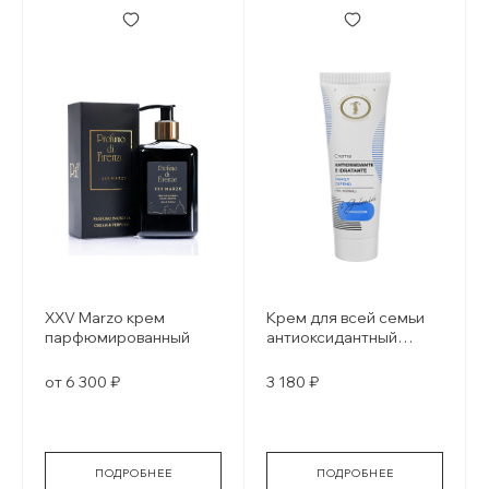
XXV Marzo крем
Крем для всей семьи
парфюмированный
антиоксидантный
crema antiossidante e
idratante - family
от 6 300 ₽
3 180 ₽
defend
ПОДРОБНЕЕ
ПОДРОБНЕЕ