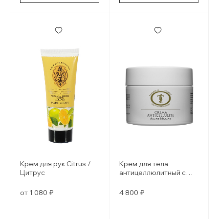
Крем для рук Citrus /
Крем для тела
Цитрус
антицеллюлитный с
морскими
водорослями anticel
от 1 080 ₽
4 800 ₽
marine