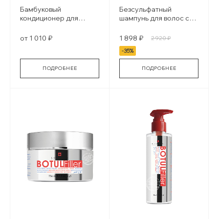
Бамбуковый
Безсульфатный
кондиционер для
шампунь для волос с
волос Hair treatment
алмазной пудрой Urban
bamboo
diamant
от 1 010 ₽
1 898 ₽
2 920 ₽
-35%
ПОДРОБНЕЕ
ПОДРОБНЕЕ