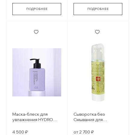
ПОДРОБНЕЕ
ПОДРОБНЕЕ
Маска-блеск для
Сыворотка без
увлажнения HYDRO
Смывания для
PROTECT
поврежденных волос
Serum therapy
4 500 ₽
от 2 700 ₽