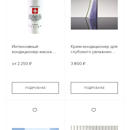
Интенсивный
Крем-кондиционер для
кондиционер-маска
глубокого увлажнения
для сухих и
DEEP MOISTURE
окрашенных волос
от 2 250 ₽
3 800 ₽
Intensive Repair
restructuring mask
ПОДРОБНЕЕ
ПОДРОБНЕЕ