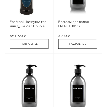
For Men Шампунь/ гель
Бальзам для волос
для душа 2 в 1 Double
FRENCH KISS
Hop Sahampoo&Body
Wash
от 1 920 ₽
3 700 ₽
ПОДРОБНЕЕ
ПОДРОБНЕЕ