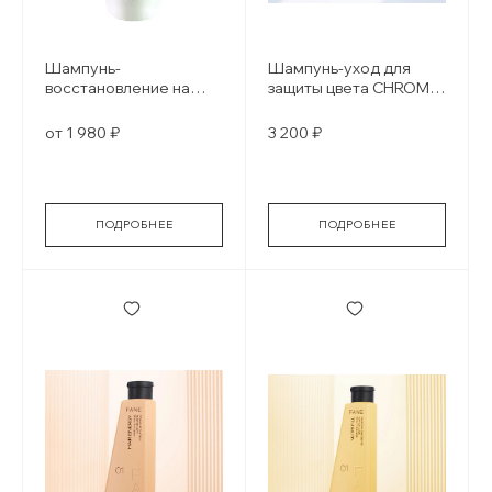
Шампунь-
Шампунь-уход для
восстановление на
защиты цвета CHROMA
основе минеральных
SHIELD
масел для
от 1 980 ₽
3 200 ₽
ослабленных волос
Shampoo Mineral Oil
ПОДРОБНЕЕ
ПОДРОБНЕЕ