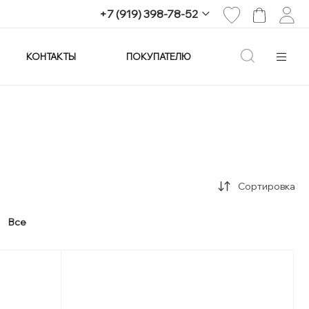
+7 (919) 398-78-52
КОНТАКТЫ
ПОКУПАТЕЛЮ
+7 (919) 398-78-52
г. Екатеринбург,
проспект Ленина, 25
Пн-Вс: 11:00-21:00
info@imagine-parfum.ru
Сортировка
Все