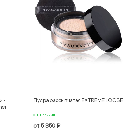
 -
Пудра рассыпчатая EXTREME LOOSE
mer
В наличии
от 5 850 ₽