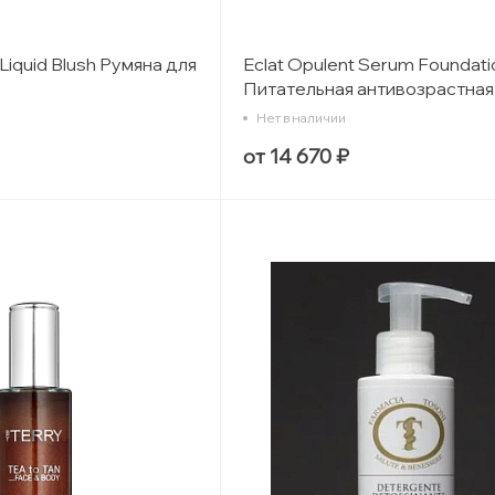
Liquid Blush Румяна для
Eclat Opulent Serum Foundati
Питательная антивозрастная
сыворотка с тонирующим э
Нет в наличии
от 14 670 ₽