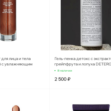
 для лица и тела
Гель-пенка детокс с экстрак
 с увлажняющим
грейпфрута и лопуха DETER
DERMOPURIFICANTE POMPE
В наличии
BARDANA
2 500 ₽