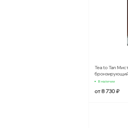
Tea to Tan Мист
бронзирующий
эффектом
В наличии
от 8 730 ₽