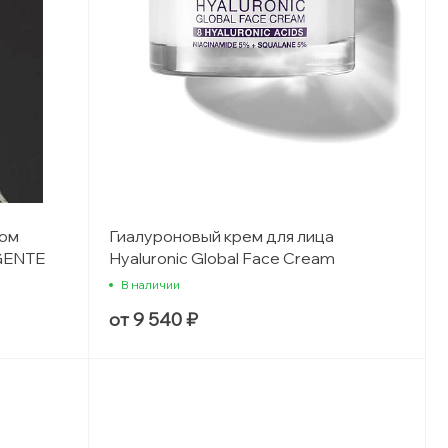
том
Гиалуроновый крем для лица
GENTE
Hyaluronic Global Face Cream
LO E
В наличии
от 9 540 ₽