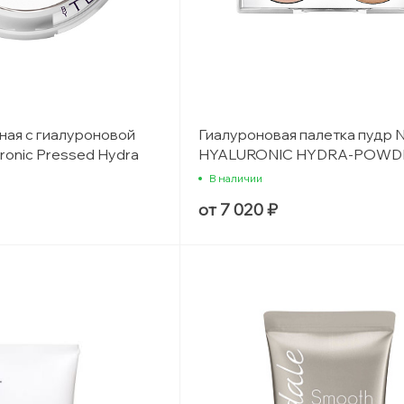
ная с гиалуроновой
Гиалуроновая палетка пудр 
ronic Pressed Hydra
HYALURONIC HYDRA-POWD
PALETTE FAIR TO MEDIUM
В наличии
от 7 020 ₽