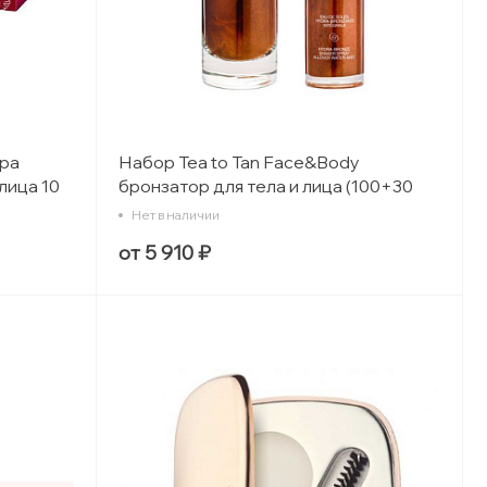
дра
Набор Tea to Tan Face&Body
лица 10
бронзатор для тела и лица (100+30
мл)
Нет в наличии
от 5 910 ₽