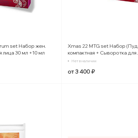
rum set Набор жен.
Xmas 22 MTG set Набор (Пу
 лица 30 мл +10 мл
компактная + Сыворотка для 
lash)
мл 4. Sunny Flash)
Нет в наличии
от 3 400 ₽