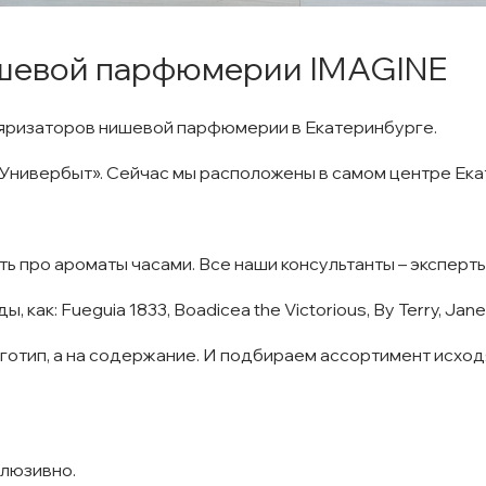
нишевой парфюмерии IMAGINE
ляризаторов нишевой парфюмерии в Екатеринбурге.
«Универбыт». Сейчас мы расположены в самом центре Екат
ь про ароматы часами. Все наши консультанты – эксперт
к: Fueguia 1833, Boadicea the Victorious, By Terry, Jane I
отип, а на содержание. И подбираем ассортимент исходя 
клюзивно.