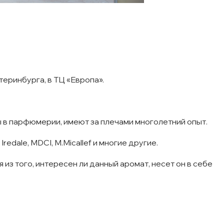
еринбурга, в ТЦ «Европа».
ы в парфюмерии, имеют за плечами многолетний опыт.
redale, MDCI, M.Micallef и многие другие.
из того, интересен ли данный аромат, несет он в себе