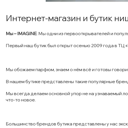
Интернет-магазин и бутик 
Мы – IMAGINE
. Мы одни из первооткрывателей и попу
Первый наш бутик был открыт осенью 2009 года в ТЦ 
Мы обожаем парфюм, знаем о нём всё и готовы говорит
В нашем бутике представлены такие популярные бренды, ка
Мы всегда делаем основной упор не на узнаваемый лог
что-то новое.
Большинство брендов бутика представлены у нас экс