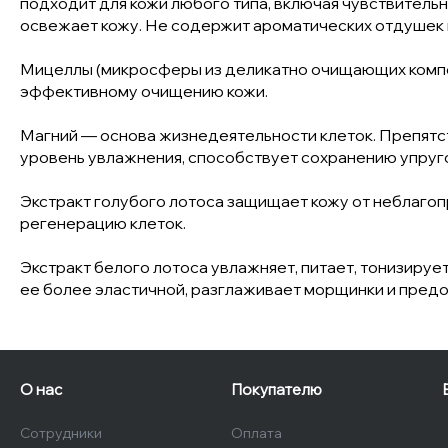
подходит для кожи любого типа, включая чувствитель
освежает кожу. Не содержит ароматических отдушек 
Мицеллы (микросферы из деликатно очищающих компон
эффективному очищению кожи.
Магний — основа жизнедеятельности клеток. Препятс
уровень увлажнения, способствует сохранению упругос
Экстракт голубого лотоса защищает кожу от неблаго
регенерацию клеток.
Экстракт белого лотоса увлажняет, питает, тонизируе
ее более эластичной, разглаживает морщинки и пре
О нас
Покупателю
Сотрудники
Оплата