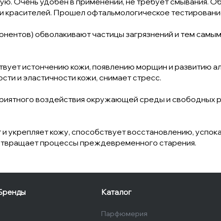
ную. Очень удобен в применении, не требует смывания. О
и красителей. Прошел офтальмологическое тестировани
ентов) обволакивают частицы загрязнений и тем самым
твует истончению кожи, появлению морщин и развитию а
ти и эластичности кожи, снимает стресс.
приятного воздействия окружающей среды и свободных ра
т и укрепляет кожу, способствует восстановлению, успок
дотвращает процессы преждевременного старения.
Бренды
Каталог
Парфюмерия