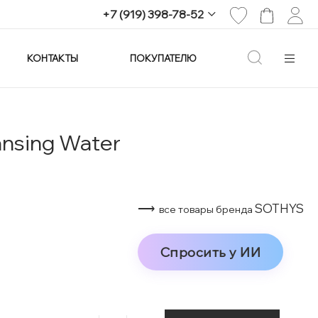
+7 (919) 398-78-52
КОНТАКТЫ
ПОКУПАТЕЛЮ
+7 (919) 398-78-52
г. Екатеринбург,
проспект Ленина, 25
Пн-Вс: 11:00-21:00
info@imagine-parfum.ru
nsing Water
⟶
SOTHYS
все товары бренда
Спросить у ИИ