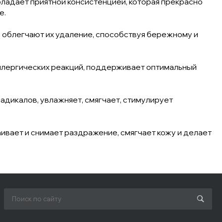
бладает приятной консистенцией, которая прекрасно
е.
 облегчают их удаление, способствуя бережному и
ллергических реакций, поддерживает оптимальный
дикалов, увлажняет, смягчает, стимулирует
аивает и снимает раздражение, смягчает кожу и делает