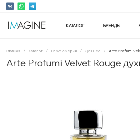
КАТАЛОГ
БРЕНДЫ
Главная
/
Каталог
/
Парфюмерия
/
Для неё
/
Arte Profumi Vel
Arte Profumi Velvet Rouge дух