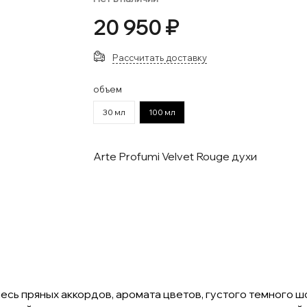
20 950 ₽
Рассчитать доставку
объем
30 мл
100 мл
Arte Profumi Velvet Rouge духи
месь пряных аккордов, аромата цветов, густого темного 