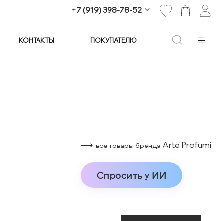
+7 (919) 398-78-52
КОНТАКТЫ
ПОКУПАТЕЛЮ
+7 (919) 398-78-52
г. Екатеринбург,
проспект Ленина, 25
Пн-Вс: 11:00-21:00
info@imagine-parfum.ru
⟶
Arte Profumi
все товары бренда
Спросить у ИИ