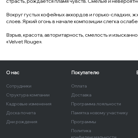
страсть, рождается пламя чувств. Смелые и невероятн
Вокруг густых кофейных аккордов и горько-сладких, ж
слоев. Яркий огонь в начале композиции слегка ослаб
Взрыв, красота, авторитарность, смелость и изыскан
«Velvet Rouge».
О нас
Покупателю
Сотрудники
Оплата
Структура компании
Доставка
Кадровые изменения
Программа лояльности
Доска почета
Памятка новому участнику
Дни рождения
Программы
Политика
конфиденциальности