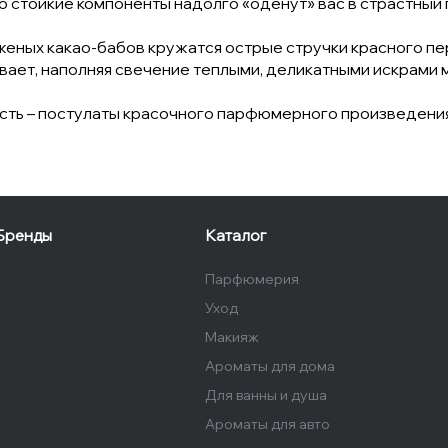
о стойкие компоненты надолго «оденут» вас в страстный 
женых какао-бабов кружатся острые стручки красного пе
евает, наполняя свечение теплыми, деликатными искрами 
ность – постулаты красочного парфюмерного произведения
Бренды
Каталог
Парфюмерия
Уход
Макияж
Ароматы для дома
Для ванны и душа
Ароматы для авто