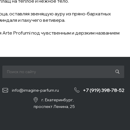
плащ на теплое и нежное тело.
рца, оставляя звенящую ауру из пряно-бархатных
миндаля и пахучего ветивера.
 Arte Profumi под чувственным и дерзким названием
+7 (919) 398-78-52
info@imagine-parfum.ru
г. Екатеринбург,
проспект Ленина, 25