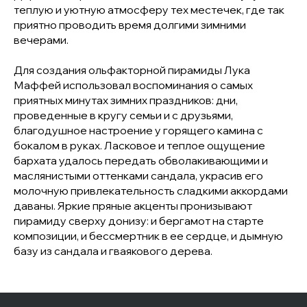
теплую и уютную атмосферу тех местечек, где так
приятно проводить время долгими зимними
вечерами.
Для создания ольфакторной пирамиды Лука
Маффей использовал воспоминания о самых
приятных минутах зимних праздников: дни,
проведенные в кругу семьи и с друзьями,
благодушное настроение у горящего камина с
бокалом в руках. Ласковое и теплое ощущение
бархата удалось передать обволакивающими и
маслянистыми оттенками сандала, украсив его
молочную привлекательность сладкими аккордами
даваны. Яркие пряные акценты пронизывают
пирамиду сверху донизу: и бергамот на старте
композиции, и бессмертник в ее сердце, и дымную
базу из сандала и гваякового дерева.