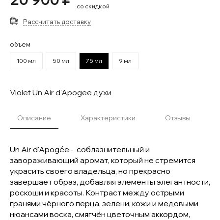
со скидкой
Рассчитать доставку
объем
100 мл
50 мл
75 мл
9 мл
Violet Un Air d'Apogee духи
Описание
Характеристики
Отзывы
Un Air d'Apogée - соблазнительный и
завораживающий аромат, который не стремится
украсить своего владельца, но прекрасно
завершает образ, добавляя элементы элегантности,
роскоши и красоты. Контраст между острыми
гранями чёрного перца, зелени, кожи и медовыми
нюансами воска, смягчён цветочным аккордом,