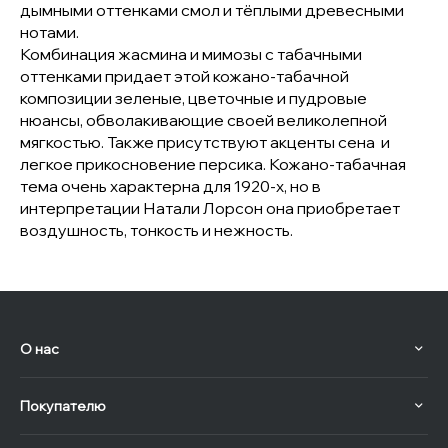
дымными оттенками смол и тёплыми древесными
нотами.
Комбинация жасмина и мимозы с табачными
оттенками придает этой кожано-табачной
композиции зеленые, цветочные и пудровые
нюансы, обволакивающие своей великолепной
мягкостью. Также присутствуют акценты сена и
легкое прикосновение персика. Кожано-табачная
тема очень характерна для 1920-х, но в
интерпретации Натали Лорсон она приобретает
воздушность, тонкость и нежность.
О нас
Покупателю