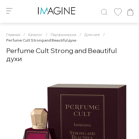
Главная
/
Каталог
/
Парфюмерия
/
Для неё
/
Perfume Cult Strong and Beautiful духи
Perfume Cult Strong and Beautiful
духи