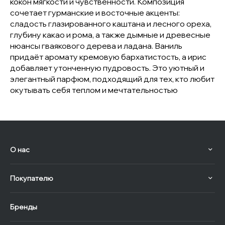
кокон мягкости и чувственности. Композиция
сочетает гурманские и восточные акценты:
сладость глазированного каштана и лесного ореха,
глубину какао и рома, а также дымные и древесные
нюансы гваякового дерева и ладана. Ваниль
придаёт аромату кремовую бархатистость, а ирис
добавляет утонченную пудровость. Это уютный и
элегантный парфюм, подходящий для тех, кто любит
окутывать себя теплом и мечтательностью
О нас
Покупателю
Бренды