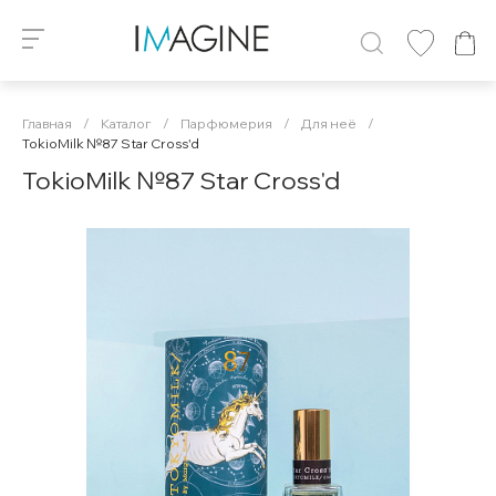
Главная
/
Каталог
/
Парфюмерия
/
Для неё
/
TokioMilk №87 Star Cross'd
TokioMilk №87 Star Cross'd