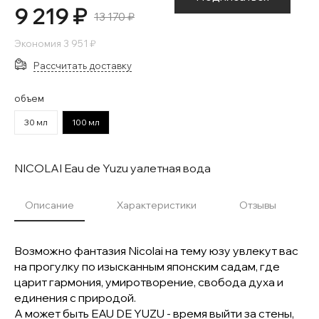
9 219 ₽
13 170 ₽
Экономия
3 951 ₽
Рассчитать доставку
объем
30 мл
100 мл
NICOLAI Eau de Yuzu уалетная вода
Описание
Характеристики
Отзывы
Возможно фантазия Nicolai на тему юзу увлекут вас
на прогулку по изысканным японским садам, где
царит гармония, умиротворение, свобода духа и
единения с природой.
А может быть EAU DE YUZU - время выйти за стены,