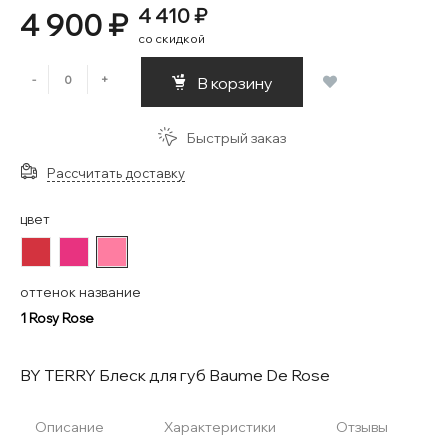
4 410 ₽
4 900 ₽
со скидкой
-
+
В корзину
Быстрый заказ
Рассчитать доставку
цвет
#D3333F
#E83380
#FE7DA1
оттенок название
1 Rosy Rose
BY TERRY Блеск для губ Baume De Rose
Описание
Характеристики
Отзывы