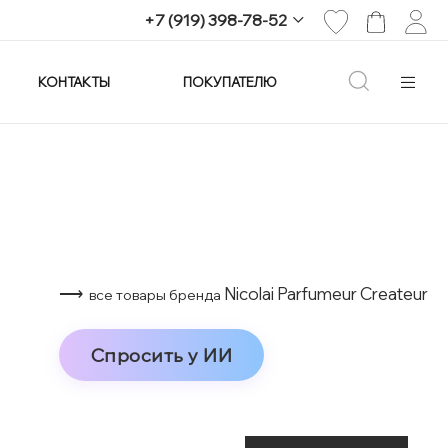
+7 (919) 398-78-52
КОНТАКТЫ
ПОКУПАТЕЛЮ
+7 (919) 398-78-52
г. Екатеринбург,
проспект Ленина, 25
Пн-Вс: 11:00-21:00
info@imagine-parfum.ru
⟶
Nicolai Parfumeur Createur
все товары бренда
Спросить у ИИ