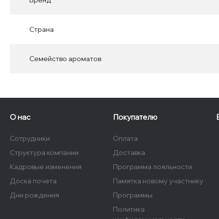
Бренд
Страна
Семейство ароматов
О нас
Покупателю
Сотрудники
Оплата
Структура компании
Доставка
Кадровые изменения
Программа лояльности
Доска почета
Памятка новому участнику
Дни рождения
Программы
Политика