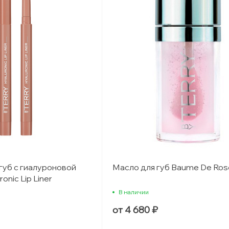
губ с гиалуроновой
Масло для губ Baume De Ros
onic Lip Liner
В наличии
от 4 680 ₽