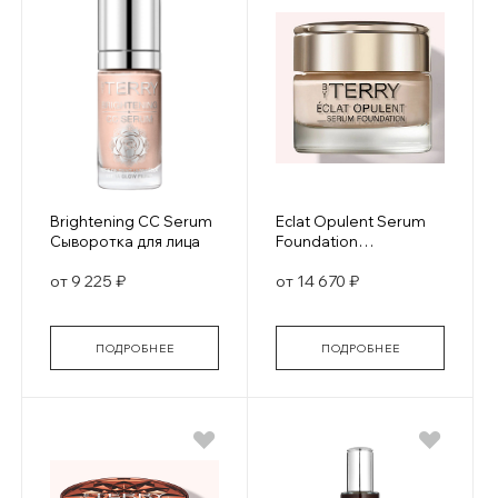
Brightening CC Serum
Eclat Opulent Serum
Сыворотка для лица
Foundation
Питательная
от 9 225 ₽
от 14 670 ₽
антивозрастная
сыворотка с
тонирующим
эффектом
ПОДРОБНЕЕ
ПОДРОБНЕЕ