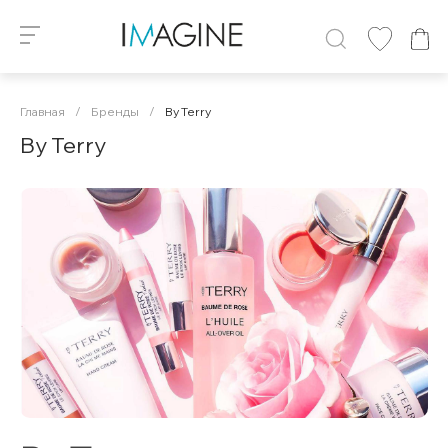
Главная
/
Бренды
/
By Terry
By Terry