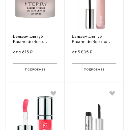
Бальзам для губ
Бальзам для губ
Baume de Rose
Baume de Rose во
Noustring Lip Balm
флаконе
от 6 615 ₽
от 5 805 ₽
питательный
ПОДРОБНЕЕ
ПОДРОБНЕЕ