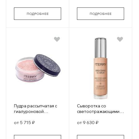
ПОДРОБНЕЕ
ПОДРОБНЕЕ
Пудра рассыпчатая с
Сыворотка со
гиалуроновой
светоотражающими
Hyaluronic Tinted
частицами CC Lumi-
от 5 715 ₽
от 9 630 ₽
Hydra-Powder
Serum