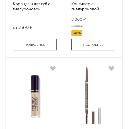
Карандаш для губ с
Консилер с
гиалуроновой
гиалуроновой
кислотой Hyaluronic
кислотой Hyaluronic
3 060 ₽
Lip Liner
Hydra Concealer
5 100 ₽
от 3 870 ₽
-40%
ПОДРОБНЕЕ
ПОДРОБНЕЕ