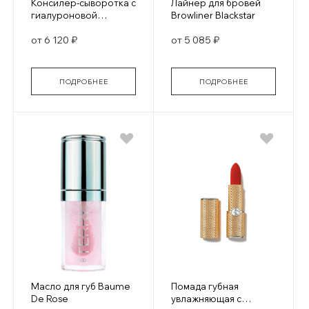
Консилер-сыворотка с
Лайнер для бровей
гиалуроновой
Browliner Blackstar
кислотой Hyaluronic
от 6 120 ₽
от 5 085 ₽
Serum Concealer
ПОДРОБНЕЕ
ПОДРОБНЕЕ
Масло для губ Baume
Помада губная
De Rose
увлажняющая с