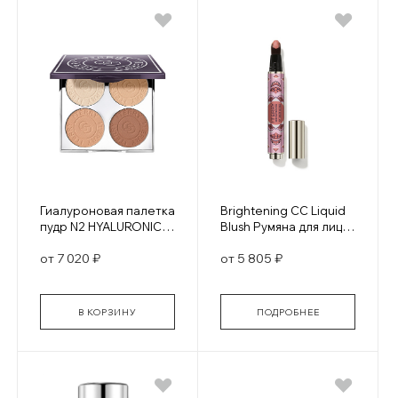
Гиалуроновая палетка
Brightening CC Liquid
пудр N2 HYALURONIC
Blush Румяна для лица
HYDRA-POWDER
жидкие
от 7 020 ₽
от 5 805 ₽
PALETTE MEDIUM TO
WARM
В КОРЗИНУ
ПОДРОБНЕЕ