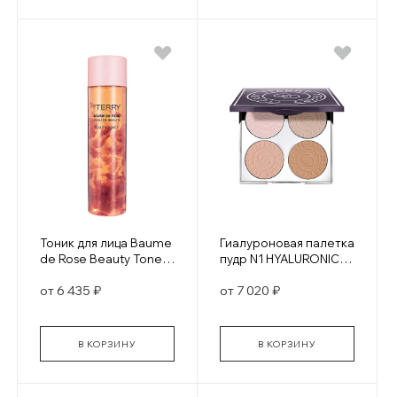
Тоник для лица Baume
Гиалуроновая палетка
de Rose Beauty Toner
пудр N1 HYALURONIC
200 мл
HYDRA-POWDER
от 6 435 ₽
от 7 020 ₽
PALETTE FAIR TO
MEDIUM
В КОРЗИНУ
В КОРЗИНУ