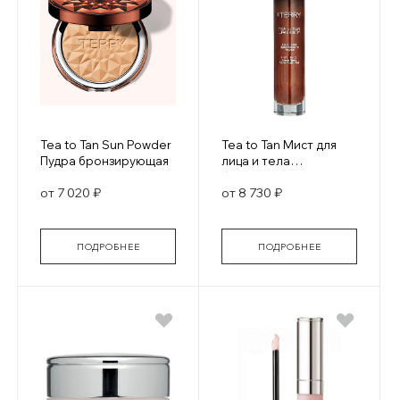
Tea to Tan Sun Powder
Tea to Tan Мист для
Пудра бронзирующая
лица и тела
бронзирующий с
от 7 020 ₽
от 8 730 ₽
увлажняющим
эффектом
ПОДРОБНЕЕ
ПОДРОБНЕЕ