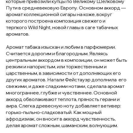
которые привозили купцы по Великому Шелковому
Пути в средневековую Европу. Основном аккорд —
аромат коллекционной сигары на коже, вокруг
которого построена композиция свежего и
терпкого Wild Night, новой главы в саге табачных
ароматов.
Аромат табака изыскан и любим в парфюмерии.
Считается дорогим и благородным. Являясь
центральным аккордом в композиции, он может быть
резким и напористым, или торжественным и
царственным, в зависимости от дополняющих его
других ароматов. Натали Фейстауэр дополнила его
свежими, и даже сладкими нотами, сделала аромат
многограннее, глубже и чувственнее. Основной
аккорд обволакивают теплота, пряность герани и
аира. Слегка древесную ноту добавляет ветивер:
горько-пыльно-сладковатый. Как мощный
афродизиак, он вносит в аккорд чувственность,
делая аромат сложным, шаманским, волнующим.