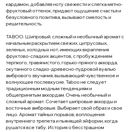
кардамон, добавляя ноту свежести и слегка мятно-
фруктовый оттенок, придают ощущение счастья и
безусловного позитива, вызывают смелость и
решительность.
TABOO. Шипровый, сложный и необычный аромат с
начальным раскрытием свежих, цитрусовых,
зеленых, холодных нот, имеющих вкрапления
фруктово-сладких акцентов, с пробуждением
терпкого, травянистого, горько-пряного аккорда,
окутанного сладко-древесно-пудровой вуалью
амбрового звучания, вызывающий чувственное и
волнующее послевкусие. Taboo не следует
традиционным модным тенденциям и
общепринятым аккордам. Очень необычный и
сложный аромат. Сочетает шипровые аккорды и
восточные амбровые. Выбирает свой образ и свое
лицо. Аромат тайных порывов, воплощения
внутреннего трепета и пьянящей эйфории, когда
рушатся все табу. История о бесстрашном