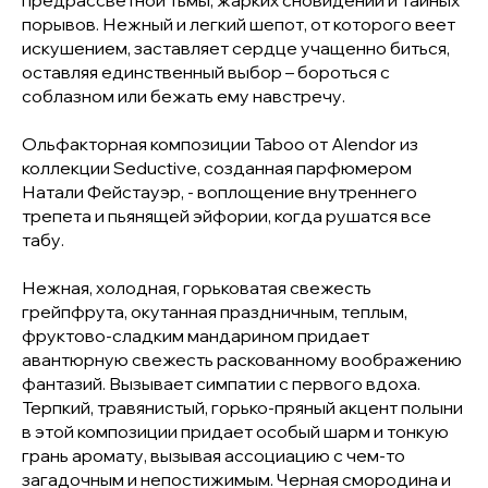
предрассветной тьмы, жарких сновидений и тайных
порывов. Нежный и легкий шепот, от которого веет
искушением, заставляет сердце учащенно биться,
оставляя единственный выбор – бороться с
соблазном или бежать ему навстречу.
Ольфакторная композиции Taboo от Alendor из
коллекции Seductive, созданная парфюмером
Натали Фейстауэр, - воплощение внутреннего
трепета и пьянящей эйфории, когда рушатся все
табу.
Нежная, холодная, горьковатая свежесть
грейпфрута, окутанная праздничным, теплым,
фруктово-сладким мандарином придает
авантюрную свежесть раскованному воображению
фантазий. Вызывает симпатии с первого вдоха.
Терпкий, травянистый, горько-пряный акцент полыни
в этой композиции придает особый шарм и тонкую
грань аромату, вызывая ассоциацию с чем-то
загадочным и непостижимым. Черная смородина и