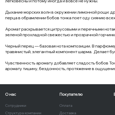
легковесны и потому иногда и вовсе не нужны.
Дыхание морских волн в окружении лимонной рощи: дре
перца в обрамлении бобов тонка поет оду сиянию всех 
Аромат раскрывается цитрусовыми и перечными нотами
зеленой прохладной свежестью и прозрачной горчинко
Черный перец — базовая нота композиции. В парфюмер
травянистый, элегантный компонент шарма. Делает бу
Чувственность аромату добавляет сладость бобов Тонк
аромату тишину, бездонность, протяжение в ощущения
О нас
Покупателю
Сотрудники
Оплата
Структура компании
Доставка