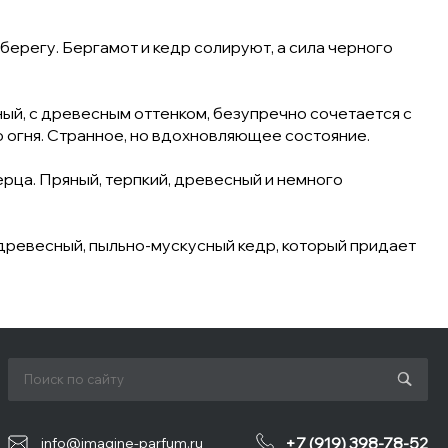
берегу. Бергамот и кедр солируют, а сила черного
ый, с древесным оттенком, безупречно сочетается с
 огня. Странное, но вдохновляющее состояние.
рца. Пряный, терпкий, древесный и немного
, древесный, пыльно-мускусный кедр, который придает
+7 (919) 398-78-52
info@imagine-parfum.ru