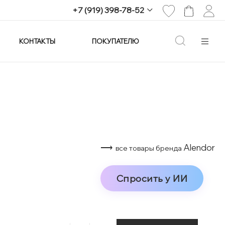
+7 (919) 398-78-52
КОНТАКТЫ
ПОКУПАТЕЛЮ
+7 (919) 398-78-52
г. Екатеринбург,
проспект Ленина, 25
Пн-Вс: 11:00-21:00
info@imagine-parfum.ru
⟶
Alendor
все товары бренда
Спросить у ИИ