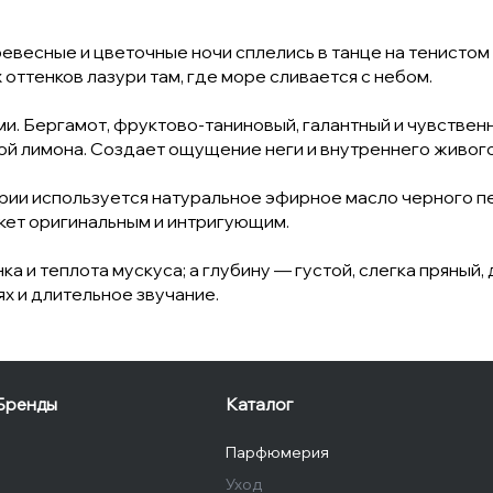
весные и цветочные ночи сплелись в танце на тенистом 
оттенков лазури там, где море сливается с небом.
. Бергамот, фруктово-таниновый, галантный и чувственн
й лимона. Создает ощущение неги и внутреннего живого
ии используется натуральное эфирное масло черного пе
кет оригинальным и интригующим.
а и теплота мускуса; а глубину — густой, слегка пряный
х и длительное звучание.
Бренды
Каталог
Парфюмерия
Уход