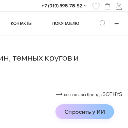
+7 (919) 398-78-52
КОНТАКТЫ
ПОКУПАТЕЛЮ
+7 (919) 398-78-52
г. Екатеринбург,
проспект Ленина, 25
Пн-Вс: 11:00-21:00
info@imagine-parfum.ru
н, темных кругов и
⟶
SOTHYS
все товары бренда
Спросить у ИИ