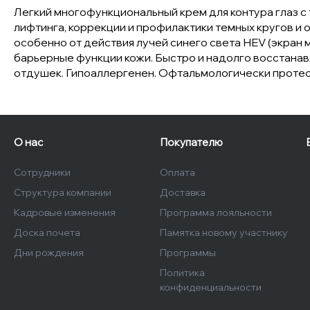
Легкий многофункциональный крем для контура глаз с
лифтинга, коррекции и профилактики темных кругов и
особенно от действия лучей синего света HEV (экран
барьерные функции кожи. Быстро и надолго восстанав
отдушек. Гипоаллергенен. Офтальмологически протес
О нас
Покупателю
Сотрудники
Оплата
Структура компании
Доставка
Кадровые изменения
Программа лояльности
Доска почета
Памятка новому участнику
Дни рождения
Программы
Политика
конфиденциальности