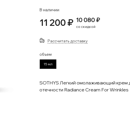
В наличии
10 080 ₽
11 200 ₽
со скидкой
Рассчитать доставку
объем
15 мл
SOTHYS Легкий омолаживающий крем д/к
отечности Radiance Cream For Wrinkles