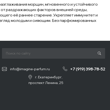
разглаживания морщин, мгновенного и устойчивого
ны от раздражающих факторов внешней среды,
ующего её раннее старение. Укрепляет иммунитет и
я взгляд молодым и сияющим. Без парфюмированных
+7 (919) 398-78-52
info@imagine-parfum.ru
г. Екатеринбург,
проспект Ленина, 25