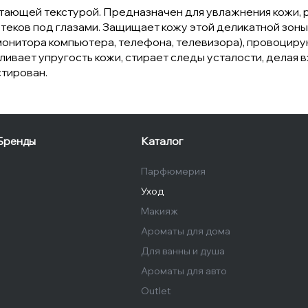
 тающей текстурой. Предназначен для увлажнения кожи, 
 отеков под глазами. Защищает кожу этой деликатной зо
 монитора компьютера, телефона, телевизора), провоцир
ливает упругость кожи, стирает следы усталости, дела
тирован.
Бренды
Каталог
Парфюмерия
Уход
Макияж
Ароматы для дома
Для ванны и душа
Ароматы для авто
Outlet