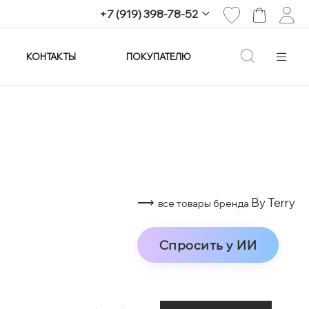
+7 (919) 398-78-52
КОНТАКТЫ
ПОКУПАТЕЛЮ
+7 (919) 398-78-52
г. Екатеринбург,
проспект Ленина, 25
Пн-Вс: 11:00-21:00
info@imagine-parfum.ru
⟶
By Terry
все товары бренда
Спросить у ИИ