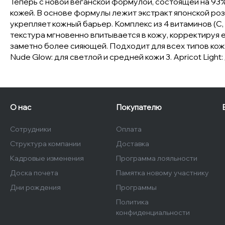
Теперь с новой веганской формулой, состоящей на 93
кожей. В основе формулы лежит экстракт японской роз
укрепляет кожный барьер. Комплекс из 4 витаминов (C,
текстура мгновенно впитывается в кожу, корректируя е
заметно более сияющей. Подходит для всех типов кожи и
Nude Glow: для светлой и средней кожи 3. Apricot Ligh
О нас
Покупателю
Сотрудники
Оплата
Структура компании
Доставка
Кадровые изменения
Программа лояльности
Доска почета
Памятка новому участнику
Дни рождения
Программы
Политика
конфиденциальности