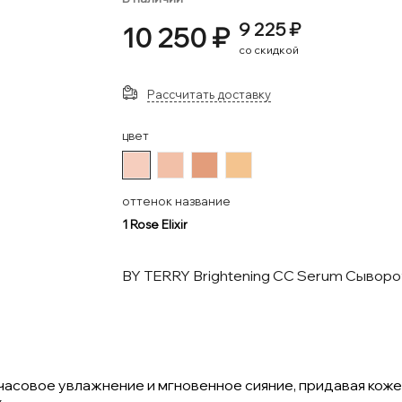
9 225 ₽
10 250 ₽
со скидкой
Рассчитать доставку
цвет
#F6CEBE
#F2C0A8
#E39D7B
#F4C48F
оттенок название
1 Rose Elixir
BY TERRY Brightening CC Serum Сыворо
асовое увлажнение и мгновенное сияние, придавая коже