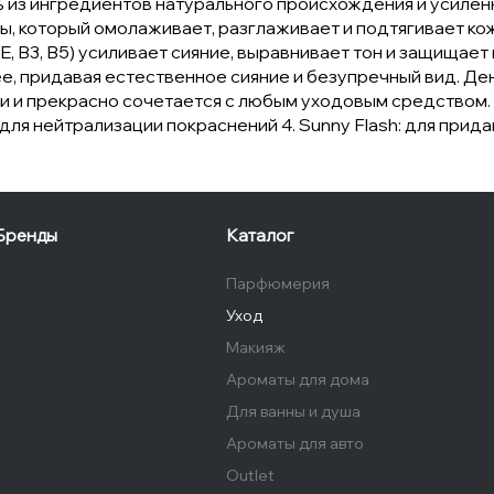
% из ингредиентов натурального происхождения и усиле
ы, который омолаживает, разглаживает и подтягивает кожу
 E, B3, B5) усиливает сияние, выравнивает тон и защищает
е, придавая естественное сияние и безупречный вид. Ден
 прекрасно сочетается с любым уходовым средством. Досту
t: для нейтрализации покраснений 4. Sunny Flash: для пр
Бренды
Каталог
Парфюмерия
Уход
Макияж
Ароматы для дома
Для ванны и душа
Ароматы для авто
Outlet